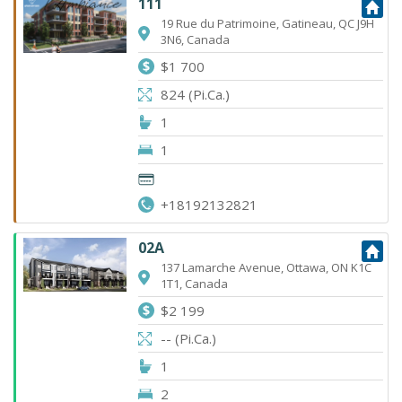
111
19 Rue du Patrimoine, Gatineau, QC J9H
3N6, Canada
$1 700
824 (Pi.Ca.)
1
1
+18192132821
02A
137 Lamarche Avenue, Ottawa, ON K1C
1T1, Canada
$2 199
-- (Pi.Ca.)
1
2