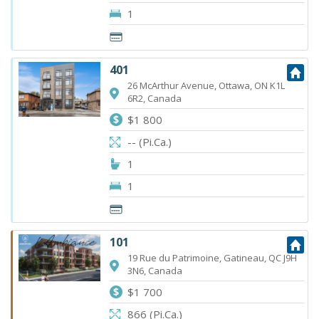
1
401
26 McArthur Avenue, Ottawa, ON K1L
6R2, Canada
$1 800
-- (Pi.Ca.)
1
1
101
19 Rue du Patrimoine, Gatineau, QC J9H
3N6, Canada
$1 700
866 (Pi.Ca.)