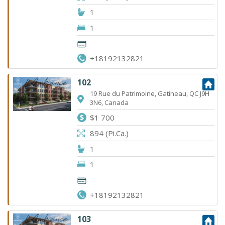
1
1
+18192132821
102
19 Rue du Patrimoine, Gatineau, QC J9H
3N6, Canada
$1 700
894 (Pi.Ca.)
1
1
+18192132821
103