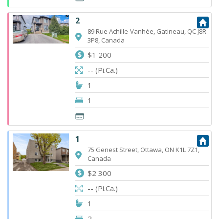
2
89 Rue Achille-Vanhée, Gatineau, QC J8R
3P8, Canada
$1 200
-- (Pi.Ca.)
1
1
1
75 Genest Street, Ottawa, ON K1L 7Z1,
Canada
$2 300
-- (Pi.Ca.)
1
2