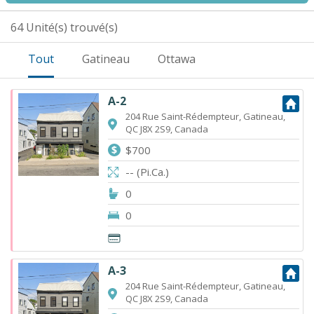
64 Unité(s) trouvé(s)
Tout
Gatineau
Ottawa
A-2
204 Rue Saint-Rédempteur, Gatineau,
QC J8X 2S9, Canada
$700
-- (Pi.Ca.)
0
0
A-3
204 Rue Saint-Rédempteur, Gatineau,
QC J8X 2S9, Canada