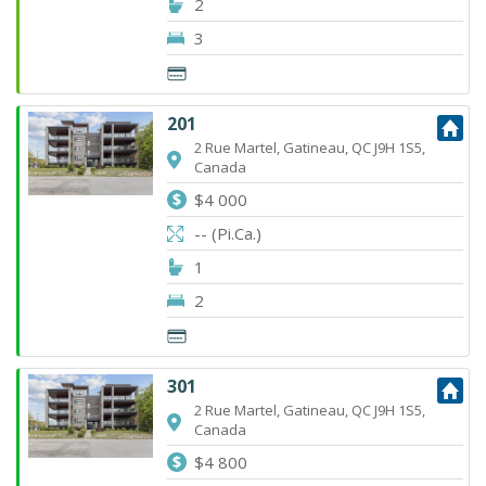
2
3
201
2 Rue Martel, Gatineau, QC J9H 1S5,
Canada
$4 000
-- (Pi.Ca.)
1
2
301
2 Rue Martel, Gatineau, QC J9H 1S5,
Canada
$4 800