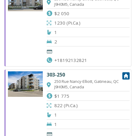
J9H0M5, Canada
$2 050
1230 (Pi.Ca.)
1
2
+18192132821
303-250
250 Rue Nancy-Elliott, Gatineau, QC
J9H0M5, Canada
$1 775
822 (Pi.Ca.)
1
1