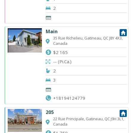
2
Main
35 Rue Richelieu, Gatineau, QC J8Y 4X3,
Canada
$2 165
-- (Pi.Ca.)
2
3
+18194124779
205
22 Rue Principale, Gatineau, QC J9H 3L1,
Canada
$1 750