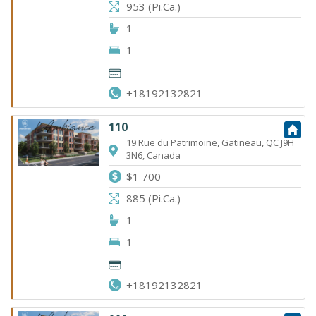
953 (Pi.Ca.)
1
1
+18192132821
110
19 Rue du Patrimoine, Gatineau, QC J9H
3N6, Canada
$1 700
885 (Pi.Ca.)
1
1
+18192132821