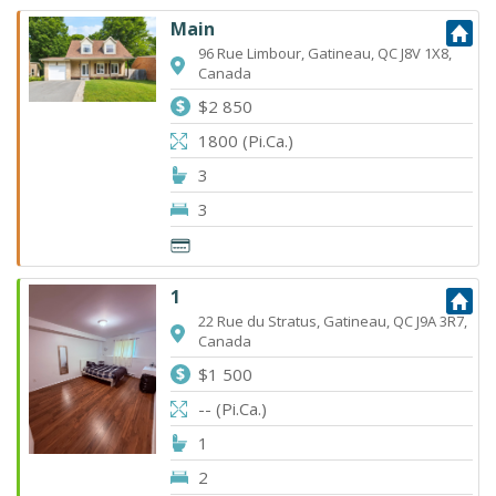
Main
96 Rue Limbour, Gatineau, QC J8V 1X8,
Canada
$2 850
1800 (Pi.Ca.)
3
3
1
22 Rue du Stratus, Gatineau, QC J9A 3R7,
Canada
$1 500
-- (Pi.Ca.)
1
2