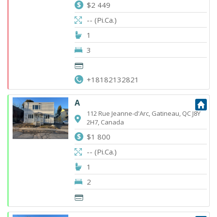
$2 449
-- (Pi.Ca.)
1
3
+18182132821
A
112 Rue Jeanne-d'Arc, Gatineau, QC J8Y
2H7, Canada
$1 800
-- (Pi.Ca.)
1
2