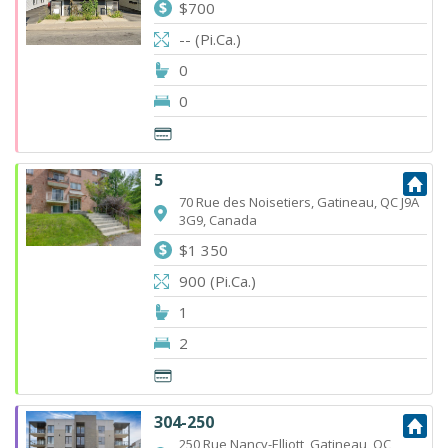
$700
-- (Pi.Ca.)
0
0
5
70 Rue des Noisetiers, Gatineau, QC J9A
3G9, Canada
$1 350
900 (Pi.Ca.)
1
2
304-250
250 Rue Nancy-Elliott, Gatineau, QC