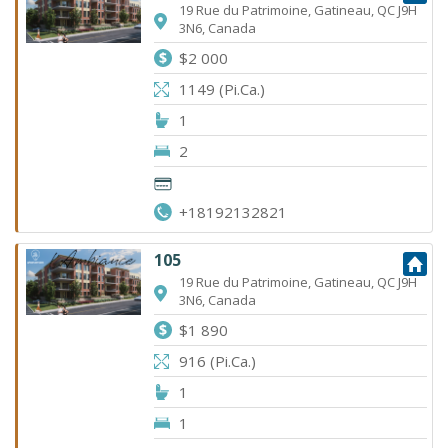
19 Rue du Patrimoine, Gatineau, QC J9H
3N6, Canada
$2 000
1149 (Pi.Ca.)
1
2
+18192132821
105
19 Rue du Patrimoine, Gatineau, QC J9H
3N6, Canada
$1 890
916 (Pi.Ca.)
1
1