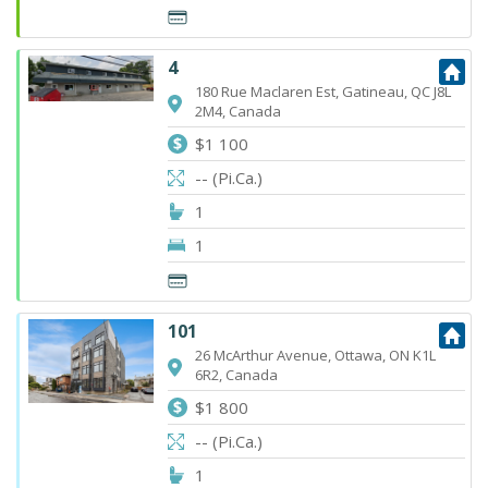
4
180 Rue Maclaren Est, Gatineau, QC J8L
2M4, Canada
$1 100
-- (Pi.Ca.)
1
1
101
26 McArthur Avenue, Ottawa, ON K1L
6R2, Canada
$1 800
-- (Pi.Ca.)
1