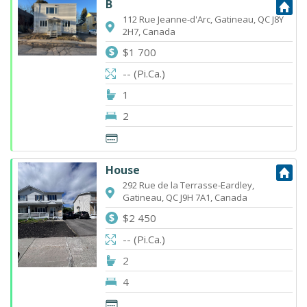
B
112 Rue Jeanne-d'Arc, Gatineau, QC J8Y
2H7, Canada
$1 700
-- (Pi.Ca.)
1
2
House
292 Rue de la Terrasse-Eardley,
Gatineau, QC J9H 7A1, Canada
$2 450
-- (Pi.Ca.)
2
4