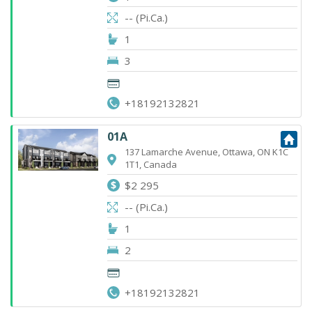
-- (Pi.Ca.)
1
3
+18192132821
01A
137 Lamarche Avenue, Ottawa, ON K1C
1T1, Canada
$2 295
-- (Pi.Ca.)
1
2
+18192132821