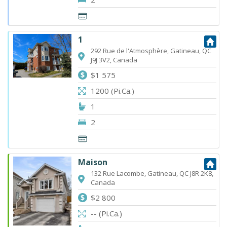
1
292 Rue de l'Atmosphère, Gatineau, QC
J9J 3V2, Canada
$1 575
1200 (Pi.Ca.)
1
2
Maison
132 Rue Lacombe, Gatineau, QC J8R 2K8,
Canada
$2 800
-- (Pi.Ca.)