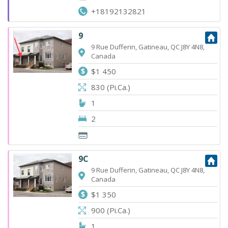
+18192132821
9
9 Rue Dufferin, Gatineau, QC J8Y 4N8,
Canada
$1 450
830 (Pi.Ca.)
1
2
9C
9 Rue Dufferin, Gatineau, QC J8Y 4N8,
Canada
$1 350
900 (Pi.Ca.)
1