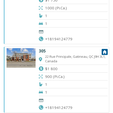
1000 (Pi.Ca.)
1
1
+18194124779
305
22 Rue Principale, Gatineau, QC J9H 3L1,
Canada
$1 800
900 (Pi.Ca.)
1
1
+18194124779