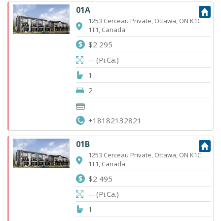
01A
1253 Cerceau Private, Ottawa, ON K1C
1T1, Canada
$2 295
-- (Pi.Ca.)
1
2
+18182132821
01B
1253 Cerceau Private, Ottawa, ON K1C
1T1, Canada
$2 495
-- (Pi.Ca.)
1